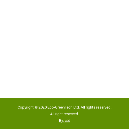
地址:
香港新界沙田石門安心街19號匯貿中心817室
Google Map
電話:
(852) 2193 5500
傳真:
(852) 2191 4012
Copyright © 2020 Eco-GreenTech Ltd. All rights reserved.
電郵:
info@eco-gtech.com
All right reserved.
By: ctd