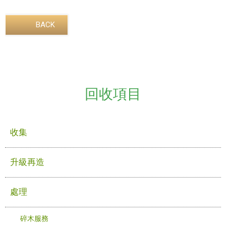
BACK
回收項目
收集
升級再造
處理
碎木服務