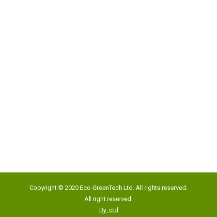
地址:
香港新界沙田石門安心街19號匯貿中心817室
Google Map
電話:
(852) 2193 5500
傳真:
(852) 2191 4012
Copyright © 2020 Eco-GreenTech Ltd. All rights reserved.
電郵:
info@eco-gtech.com
All right reserved.
By: ctd