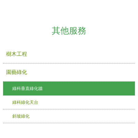
其他服務
樹木工程
園藝綠化
綠科垂直綠化牆
綠科綠化天台
斜坡綠化