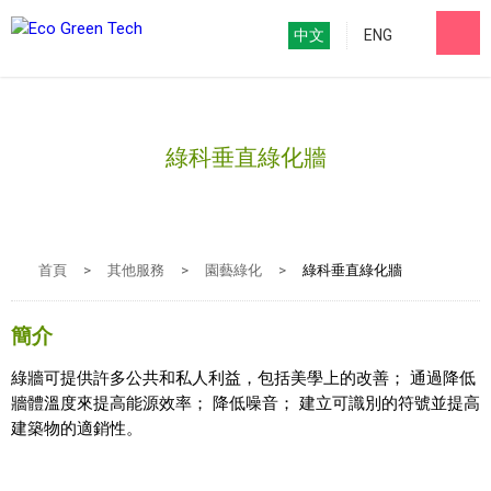
中文
ENG
綠科垂直綠化牆
首頁
>
其他服務
>
園藝綠化
>
綠科垂直綠化牆
簡介
綠牆可提供許多公共和私人利益，包括美學上的改善； 通過降低
牆體溫度來提高能源效率； 降低噪音； 建立可識別的符號並提高
建築物的適銷性。