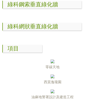
綠科鋼索垂直綠化牆
綠科網狀垂直綠化牆
項目
零碳天地
西貢逸瓏園
油麻地警署設計及建造工程